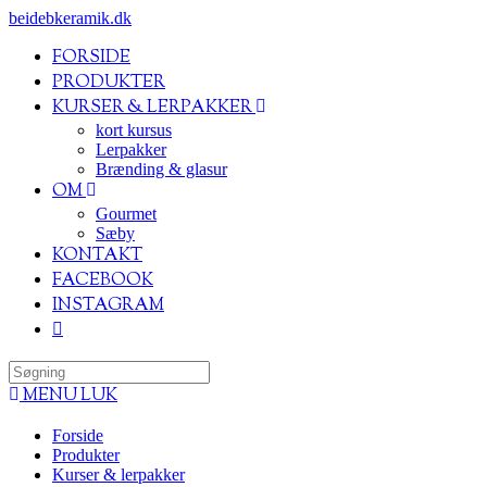
Skip
beidebkeramik.dk
to
FORSIDE
content
PRODUKTER
KURSER & LERPAKKER
kort kursus
Lerpakker
Brænding & glasur
OM
Gourmet
Sæby
KONTAKT
FACEBOOK
INSTAGRAM
Search
for:
MENU
LUK
Forside
Produkter
Kurser & lerpakker